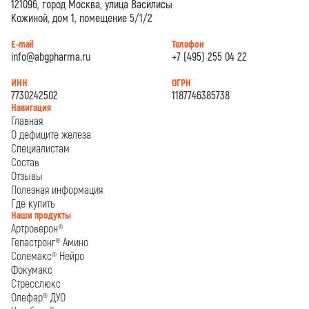
121096, город Москва, улица Василисы
Кожиной, дом 1, помещение 5/1/2
E-mail
Телефон
info@abgpharma.ru
+7 (495) 255 04 22
ИНН
ОГРН
7730242502
1187746385738
Навигация
Главная
О дефиците железа
Специалистам
Состав
Отзывы
Полезная информация
Где купить
Наши продукты
Артроверон®
Гепастронг® Амино
Солемакс® Нейро
Фокумакс
Стресслюкс
Олефар® ДУО