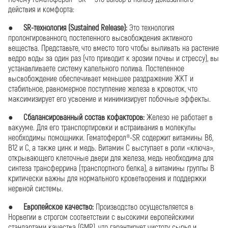
действия и комфорта:
●
SR-технология (Sustained Release):
Это технология
пролонгированного, постепенного высвобождения активного
вещества. Представьте, что вместо того чтобы выливать на растение
ведро воды за один раз (что приводит к эрозии почвы и стрессу), вы
устанавливаете систему капельного полива. Постепенное
высвобождение обеспечивает меньшее раздражение ЖКТ и
стабильное, равномерное поступление железа в кровоток, что
максимизирует его усвоение и минимизирует побочные эффекты.
●
Сбалансированный состав кофакторов:
Железо не работает в
вакууме. Для его транспортировки и встраивания в молекулы
необходимы помощники. Гематоферол®-SR содержит витамины В6,
В12 и С, а также цинк и медь. Витамин С выступает в роли «ключа»,
открывающего клеточные двери для железа, медь необходима для
синтеза трансферрина (транспортного белка), а витамины группы В
критически важны для нормального кроветворения и поддержки
нервной системы.
●
Европейское качество:
Производство осуществляется в
Норвегии в строгом соответствии с высокими европейскими
стандартами качества (GMP), что гарантирует чистоту сырья и