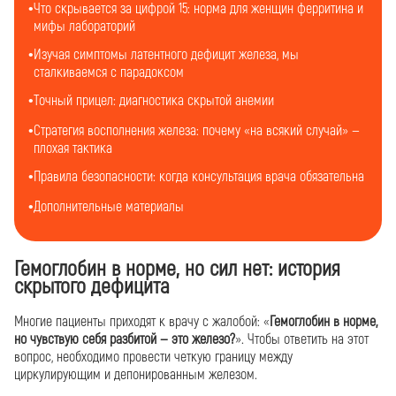
Что скрывается за цифрой 15: норма для женщин ферритина и
мифы лабораторий
Изучая симптомы латентного дефицит железа, мы
сталкиваемся с парадоксом
Точный прицел: диагностика скрытой анемии
Стратегия восполнения железа: почему «на всякий случай» —
плохая тактика
Правила безопасности: когда консультация врача обязательна
Дополнительные материалы
Гемоглобин в норме, но сил нет: история
скрытого дефицита
Многие пациенты приходят к врачу с жалобой: «
Гемоглобин в норме,
но чувствую себя разбитой — это железо?
». Чтобы ответить на этот
вопрос, необходимо провести четкую границу между
циркулирующим и депонированным железом.