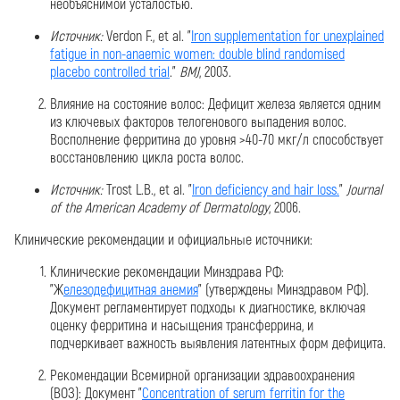
необъяснимой усталостью.
Источник:
Verdon F., et al. "
Iron supplementation for unexplained
fatigue in non-anaemic women: double blind randomised
placebo controlled trial
."
BMJ
, 2003.
Влияние на состояние волос: Дефицит железа является одним
из ключевых факторов телогенового выпадения волос.
Восполнение ферритина до уровня >40-70 мкг/л способствует
восстановлению цикла роста волос.
Источник:
Trost L.B., et al. "
Iron deficiency and hair loss.
"
Journal
of the American Academy of Dermatology
, 2006.
Клинические рекомендации и официальные источники:
Клинические рекомендации Минздрава РФ:
"Ж
елезодефицитная анемия
" (утверждены Минздравом РФ).
Документ регламентирует подходы к диагностике, включая
оценку ферритина и насыщения трансферрина, и
подчеркивает важность выявления латентных форм дефицита.
Рекомендации Всемирной организации здравоохранения
(ВОЗ): Документ "
Concentration of serum ferritin for the