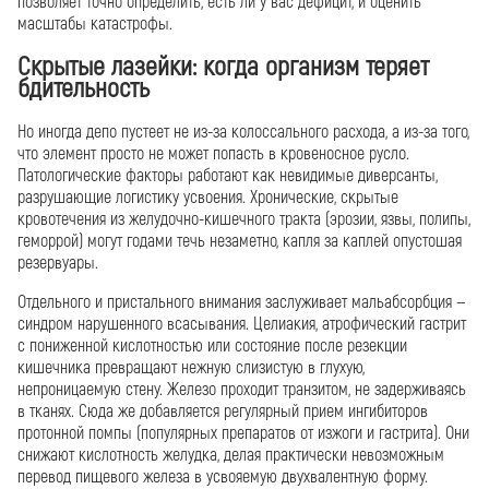
позволяет точно определить, есть ли у вас дефицит, и оценить
масштабы катастрофы.
Скрытые лазейки: когда организм теряет
бдительность
Но иногда депо пустеет не из-за колоссального расхода, а из-за того,
что элемент просто не может попасть в кровеносное русло.
Патологические факторы работают как невидимые диверсанты,
разрушающие логистику усвоения. Хронические, скрытые
кровотечения из желудочно-кишечного тракта (эрозии, язвы, полипы,
геморрой) могут годами течь незаметно, капля за каплей опустошая
резервуары.
Отдельного и пристального внимания заслуживает мальабсорбция —
синдром нарушенного всасывания. Целиакия, атрофический гастрит
с пониженной кислотностью или состояние после резекции
кишечника превращают нежную слизистую в глухую,
непроницаемую стену. Железо проходит транзитом, не задерживаясь
в тканях. Сюда же добавляется регулярный прием ингибиторов
протонной помпы (популярных препаратов от изжоги и гастрита). Они
снижают кислотность желудка, делая практически невозможным
перевод пищевого железа в усвояемую двухвалентную форму.