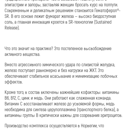
эпигастрии и запоры, заставляя женщин бросать курс на полпути.
Современным и деликатным решением становится Гематоферол®-
SR. В его основе лежит фумарат железа — высоко биодоступная
соль, а главная инновация кроется в SR-технологии (Sustained
Release).
Что это значит на практике? Это постепенное высвобождение
активного вещества.
Вместо агрессивного химического удара по слизистой желудка,
железо поступает равномерно и без нагрузки на ЖКТ. Это
обеспечивает стабильное всасывание и минимизацию побочных
эффектов.
Кроме того, в состав включены важнейшие кофакторы: витамины
В6, В12, С, цинк и медь. Они работают как слаженная команда.
Витамин С восстанавливает железо до усвояемой формы, медь
необходима для синтеза церулоплазмина (транспортного белка), а
витамины группы В критически важны для созревания эритроцитов.
Производство комплекса осуществляется в Норвегии, что