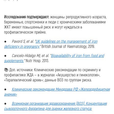
Исследования подтверждают:
женщины репродуктивного возраста,
беременные, спортсменки и люди с хроническими заболеваниями
ЖКТ имеют повышенный риск и могут нуждаться в
профилактическом приёме.
●
Pavord S, et al. "
UK guidelines on the management of iron
deficiency in pregnancy.
"
British Journal of Haematology, 2019.
●
Cancelo-Hidalgo MJ, et al. "
Bioavailability of iron from food and
supplements.
"
Nutr Hosp. 2013.
📚 Доп. источники: Клинические рекомендации по скринингу и
профилактике ЖДА — в журналах «Акушерство и гинекология»,
«Терапевтический архив»; данные ВОЗ по группам риска.
●
Клинические рекомендации Минздрава РФ «Железодефицитная
анемия»
●
Всемирная организация здравоохранения (ВОЗ). Концентрация
сывороточного ферритина для оценки железного статуса: