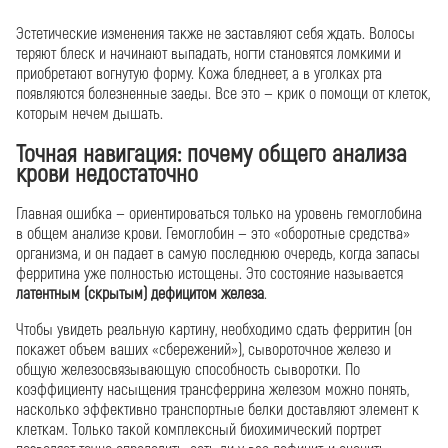
Эстетические изменения также не заставляют себя ждать. Волосы
теряют блеск и начинают выпадать, ногти становятся ломкими и
приобретают вогнутую форму. Кожа бледнеет, а в уголках рта
появляются болезненные заеды. Все это — крик о помощи от клеток,
которым нечем дышать.
Точная навигация: почему общего анализа
крови недостаточно
Главная ошибка — ориентироваться только на уровень гемоглобина
в общем анализе крови. Гемоглобин — это «оборотные средства»
организма, и он падает в самую последнюю очередь, когда запасы
ферритина уже полностью истощены. Это состояние называется
латентным (скрытым) дефицитом железа
.
Чтобы увидеть реальную картину, необходимо сдать ферритин (он
покажет объем ваших «сбережений»), сывороточное железо и
общую железосвязывающую способность сыворотки. По
коэффициенту насыщения трансферрина железом можно понять,
насколько эффективно транспортные белки доставляют элемент к
клеткам. Только такой комплексный биохимический портрет