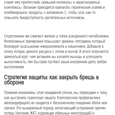
ставят ему препятствия, связывая молекулы в нерастворимые
комплексы. Веганам приходится прилагать героические усилия и
комбинировать продукты с витамином С, чтобы хоть как-то
повысить биодоступность растительных источников.
Спортсменки же сжигают железо в топке ускоренного метаболизма.
Интенсивные тренировки повышают уровень гепсидина, который
блокирует всасывание микроэлемента в кишечнике. Добавьте к
этому потерю ценного ресурса с потом и мочой. В итоге получается
замкнутый круг: чем активнее вы качаете мышцы и улучшаете
выносливость, тем быстрее пустеют ваши внутренние депо, требуя
восполнения.
Стратегия защиты: как закрыть брешь в
обороне
Понимая механизмы этой невидимой утечки, мы переходим к тому,
как выстроить грамотную защиту. Комплексная профилактика
железодефицита не сводится к бесконечному поеданию яблок или
гречки. Это выверенный подход, включающий устранение причин
потерь (лечение ЖКТ, коррекция обильных менструаций) и