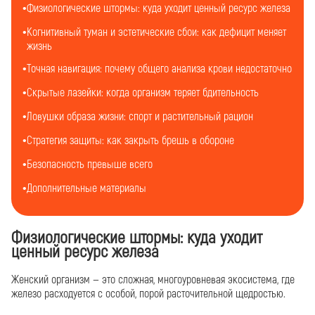
Физиологические штормы: куда уходит ценный ресурс железа
Когнитивный туман и эстетические сбои: как дефицит меняет
жизнь
Точная навигация: почему общего анализа крови недостаточно
Скрытые лазейки: когда организм теряет бдительность
Ловушки образа жизни: спорт и растительный рацион
Стратегия защиты: как закрыть брешь в обороне
Безопасность превыше всего
Дополнительные материалы
Физиологические штормы: куда уходит
ценный ресурс железа
Женский организм — это сложная, многоуровневая экосистема, где
железо расходуется с особой, порой расточительной щедростью.