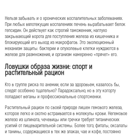
Нельзя забывать и о хронических воспалительных заболеваниях.
При любых вялотекущих воспалениях печень вырабатывает белок
гепсидин. Он действует как строгий таможенник, наглухо
закрывающий ворота для поступления железа из кишечника и
блокирующий его выход из макрофагов. Это эволюционный
механизм защиты: бактерии и опухолевые клетки нуждаются в
железе для размножения, и организм намеренно «прячет» его.
Ловушки образа жизни: спорт и
растительный рацион
Кто в группе риска по анемии, если за здоровьем, казалось бы,
следят особенно тщательно? Парадоксально, но в эту когорту
попадают веганы и профессиональные спортсменки.
Растительный рацион по своей природе лишен гемового железа,
которое легко и охотно встраивается в молекулы крови. Негемовое
железо из шпината, чечевицы или гречки требует титанических
усилий от пищеварительной системы. Более того, фитаты, оксалаты
и танины, содержащиеся в тех же злаках, чае и кофе, постоянно