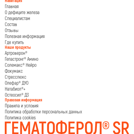
Навигация
Главная
О дефиците железа
Специалистам
Состав
Отзывы
Полезная информация
Где купить
Наши продукты
Артроверон®
Гепастронг® Амино
Солемакс® Нейро
Фокумакс
Стресслюкс
Олефар® ДУО
Натабиол®+
Остеосил® Д3
Правовая информация
Правила и условия
Политика обработки персональных данных
Политика cookies